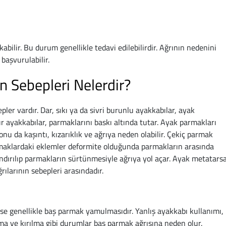
kabilir. Bu durum genellikle tedavi edilebilirdir. Ağrının nedenini
başvurulabilir.
n Sebepleri Nelerdir?
ler vardır. Dar, sıkı ya da sivri burunlu ayakkabılar, ayak
tür ayakkabılar, parmaklarını baskı altında tutar. Ayak parmakları
nu da kaşıntı, kızarıklık ve ağrıya neden olabilir. Çekiç parmak
armaklardaki eklemler deformite olduğunda parmakların arasında
dırılıp parmakların sürtünmesiyle ağrıya yol açar. Ayak metatarsal
ğrılarının sebepleri arasındadır.
se genellikle baş parmak yamulmasıdır. Yanlış ayakkabı kullanımı,
ma ve kırılma gibi durumlar baş parmak ağrısına neden olur.