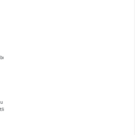
bı
ru
tli