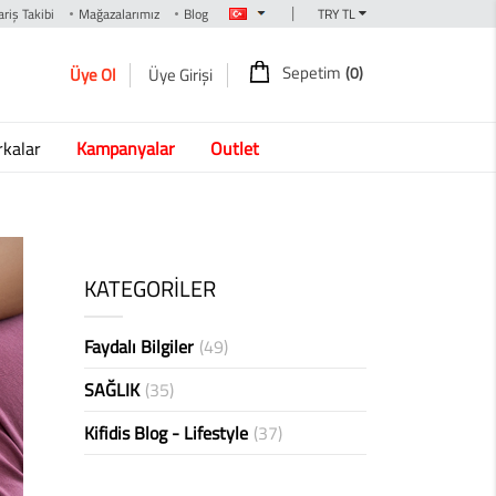
|
riş Takibi
Mağazalarımız
Blog
Sepetim
(0)
Üye Ol
Üye Girişi
kalar
Kampanyalar
Outlet
KATEGORİLER
Faydalı Bilgiler
(49)
SAĞLIK
(35)
Kifidis Blog - Lifestyle
(37)