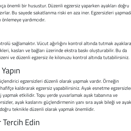
ça önemli bir husustur. Düzenli egzersiz yaparken ayakları doğru
azırlar. Bu sayede sakatlanma riski en aza iner. Egzersizleri yapma
sı önlemeye yardımcıdır.
ntrolü sağlamaktır. Vücut ağırlığını kontrol altında tutmak ayaklar
leri, kasları ve bağları üzerinde ekstra baskı oluşturabilir. Bu da
zeni ve düzenli egzersiz ile kilonuzu kontrol altında tutabilirsiniz.
r Yapın
üçlendirici egzersizleri düzenli olarak yapmak vardır. Örneğin
afifçe kaldırarak egzersiz yapabilirsiniz. Ayak esnetme egzersizle
saj yapmak etkilidir. Topu yerde yuvarlamak ayak tabanına ve
ersizler, ayak kaslarını güçlendirmenin yanı sıra ayak bileği ve aya
i doğru teknikle düzenli olarak yapmak önemlidir.
 Tercih Edin