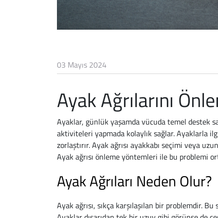
03 Mayıs 2024
Ayak Ağrılarını Önle
Ayaklar, günlük yaşamda vücuda temel destek sağla
aktiviteleri yapmada kolaylık sağlar. Ayaklarla ilg
zorlaştırır. Ayak ağrısı ayakkabı seçimi veya uzun
Ayak ağrısı önleme yöntemleri ile bu problemi ort
Ayak Ağrıları Neden Olur?
Ayak ağrısı, sıkça karşılaşılan bir problemdir. Bu 
Ayaklar dışarıdan tek bir uzuv gibi görünse de çeş