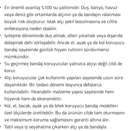
En önemli avantaj %100 su yalıtımıdır. Duş, banyo, havuz
Büyük Beden
Crocs
Dizlikler
Kifidis Softstep
veya deniz gibi ortamlarda alçının ya da bandajın ıslanması
büyük risk oluşturur. Islak alçı şekil bozulmasına ve ciltte
Igor
El ve El Bilek Atel
Kifidis Anatomik M
enfeksiyona neden olabilir.
İyileşme döneminde duş almak, elleri yıkamak veya dışarıda
Mini Melissa
Fıtık Bağları
Kifidis Aqua
dolaşmak dahi zorlaşabilir. Ancak el, ayak ya da kol koruyucu
bandaj sayesinde günlük hijyen rutinini sürdürmeniz
Primigi
Kol Askısı
K1992 Serisi
mümkündür.
Su geçirmez bandaj koruyucular yalnızca alçıyı değil cildi de
SuperFit
Korseler
korur.
Alçı koruyucular çok kullanımlı yapıları sayesinde uzun süre
Kifidis Koleksiyon
Omuz Destekleri
dayanıklıdır. Bir tedavi dönemi boyunca defalarca
kullanılabilir. Yıkanabilir malzeme yapısı sayesinde hem
Kids
Parmak Atelleri
hijyenik hem de ekonomiktir.
Kol, el, bacak, ayak ya da bilek koruyucu bandaj modelleri
SoftStep
Rom Walker & Alç
özel ölçülerde üretilebilir. Bu da ürünün cilde tam oturmasını
ve maksimum koruma sağlamasını garanti altına alır.
Metal Ortopedi
Tatil veya iş seyahatine çıkarken alçı ya da bandajla