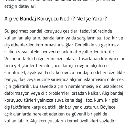
ettiğin detaylar!
Gabor
Panduf
Kifidis Koleksiyonl
KIPLING
Evde Bakım & Reh
İbici - Segreta
Alçı ve Bandaj Koruyucu Nedir? Ne İşe Yarar?
Igor
Terlik
Aqua
Bric's Koleksiyonl
Banyo
Kipling
Su geçirmez bandaj koruyucu çeşitleri tedavi sürecinde
kullanılan alçıların, bandajların ya da sargıların su, toz, kir ve
Imac
Sandalet
Softstep
X-Collection
Burun Bandı
Legero
dış etkenlerden korunmasını sağlar. Genellikle su geçirmez
silikon veya lateks benzeri esnek materyallerden üretilir.
Legero
Unisex Çocuk Ürün
Anatomik
Bellagio
Egzersiz
Melissa
Vücudun farklı bölgelerine özel olarak tasarlanan koruyucular
Pinoso
İlk Adım Ayakkabı
Natura
Ulisse
Göğüs Protezi
Mini Melissa
hem yetişkinler hem de çocuklar için uygun ölçülerde
sunulur. El, ayak ya da diz koruyucu bandaj modelleri özellikle
Melissa
Spor Ayakkabı
Home
Gondola
Hasta Bakım
Pedag
banyo, duş veya yüzme sırasında alçının ıslanmasını önlemek
için geliştirilir. Bu sayede alçının nemlenmesiyle oluşabilecek
Ilse Jacobsen
Okul Ayakkabısı
Konfor & Teknoloj
Life
İnkontinans Çamaş
Pinoso
deformasyon veya cilt problemleri ortadan kalkar. Alçı bandaj
koruyucu türleri yalnızca suya karşı değil toz, kum, kir gibi
Kifidis Koleksiyonl
Bot
Gore-Tex
Capri
Sıcak & Soğuk Ko
Primigi
dış faktörlere karşı da etkili bir bariyer oluşturur. Böylece,
açık alanlarda hareket ederken de güvenli bir şekilde
Aqua
Yağmur Çizmesi
Büyük Beden
Yara Tedavi
Salamander
kullanılabilir. Alçı koruyucuların temel özellikleri şöyledir: