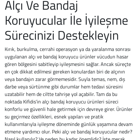
Alçı Ve Bandaj
Sandalet
Panduf
Kemer
Kozmetik Çantası
Katlanabilir Şemsi
Varis Çorapları &
Clarks
Tüketicinin Koru
Koruyucular İle İyileşme
Sabo
Terlik
Markalar
Takım Elbise Çant
Uzun Şemsiyeler
Seyahat Çorapları
Crocs
İade, İptal & Deği
Sürecinizi Destekleyin
Ev Terliği
Sandalet
IMAC
Çanta Askılığı
Çoraplar
Antiemboli Çorapl
Jibbitz
Gizlilik Politikası
Kırık, burkulma, cerrahi operasyon ya da yaralanma sonrası
Hassas Ayaklar İç
Erkek Çocuk
Ara Shoes
Valiz
Günlük Çoraplar
Diyabet Çorapları
Dr. Scholl
Aydınlatma Metni
uygulanan alçı ve bandaj koruyucu ürünler vücudun hasar
Bot
İlk Adım Ayakkabı
Berkemann
Kabin Boy Valiz
Çocuk Çorapları
Dinlendirici Varis 
Ferre Milano
Çerez Tercihleri
gören bölgesini sabitleyip iyileşmesini sağlar. Ancak süreçte
en çok dikkat edilmesi gereken konulardan biri de alçının
Hostes Ayakkabıs
Spor Ayakkabı
Crocs
Orta Boy Valiz
Seyahat Çorapları
Orta Basınç Varis 
Gabor
veya bandajın zarar görmemesidir. Suyla temas, nem, dış
darbe veya sürtünme gibi durumlar hem tedavi süresini
Markalar
Okul Ayakkabısı
Carattere
Büyük Boy Valiz
Diyabet Çorapları
Yüksek Basınç Var
Ganter
uzatabilir hem de ciltte tahrişe yol açabilir. Tam da bu
noktada Kifidis’in alçı bandaj koruyucu ürünleri süreci
Ara Shoes
Bot
Ganter
Valiz Kılıfı
Varis Çorapları
Lenf Ödem Kompre
Igor
konforlu ve güvenli hale getirmek için devreye girer. Ürünler
su geçirmez özellikleri, esnek yapıları ve pratik
Berkemann
Yağmur Çizmesi
Pinoso
Markalar
Abiye Çoraplar
Lenf Ödem Manşo
Imac Made in Ital
kullanımlarıyla iyileşme döneminde günlük yaşamına devam
etmene yardımcı olur. Peki alçı ve bandaj koruyucular nedir?
Crocs
Yağmurluk
Salamander
Bric's
Varis ve Ödem Ban
Ilse Jacobsen
Nasıl kullanılır? Ve neden bu kadar önemlidir? İşte merak