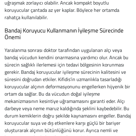
uğraşmak zorlayıcı olabilir. Ancak kompakt boyutlu
Baston
koruyucular çantada az yer kaplar. Böylece her ortamda
rahatça kullanılabilir.
Kanadyen
Bandaj Koruyucu Kullanmanın İyileşme Sürecinde
Koltuk Altı Değne
Önemi
Tekerlekli Sandal
Yaralanma sonrası doktor tarafından uygulanan alçı veya
bandaj vücudun kendini onarmasına yardımcı olur. Ancak bu
Walker (Yürüteç)
sürecin sağlıklı ilerlemesi için tedavi bölgesinin korunması
gerekir. Bandaj koruyucular iyileşme sürecinin kalitesini ve
Aksesuar ve Yede
süresini doğrudan etkiler. Kifidis’in uzmanlıkla tasarladığı
koruyucular alçının deformasyonunu engellerken hijyenik bir
ortam da sağlar. Bu da vücudun doğal iyileşme
mekanizmasının kesintiye uğramamasını garanti eder. Alçı
darbeye veya neme maruz kaldığında şeklini kaybedebilir. Bu
durum kemiklerin doğru şekilde kaynamasını engeller. Bandaj
koruyucular suya ve dış etkenlere karşı güçlü bir bariyer
oluşturarak alçının bütünlüğünü korur. Ayrıca nemli ve