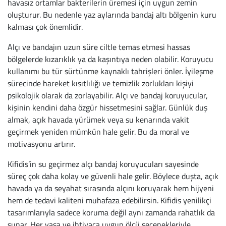
havasız ortamlar bakterilerin üremesi için uygun zemin
oluşturur. Bu nedenle yaz aylarında bandaj altı bölgenin kuru
kalması çok önemlidir.
Alçı ve bandajın uzun süre ciltle temas etmesi hassas
bölgelerde kızarıklık ya da kaşıntıya neden olabilir. Koruyucu
kullanımı bu tür sürtünme kaynaklı tahrişleri önler. İyileşme
sürecinde hareket kısıtlılığı ve temizlik zorlukları kişiyi
psikolojik olarak da zorlayabilir. Alçı ve bandaj koruyucular,
kişinin kendini daha özgür hissetmesini sağlar. Günlük duş
almak, açık havada yürümek veya su kenarında vakit
geçirmek yeniden mümkün hale gelir. Bu da moral ve
motivasyonu artırır.
Kifidis’in su geçirmez alçı bandaj koruyucuları sayesinde
süreç çok daha kolay ve güvenli hale gelir. Böylece duşta, açık
havada ya da seyahat sırasında alçını koruyarak hem hijyeni
hem de tedavi kaliteni muhafaza edebilirsin. Kifidis yenilikçi
tasarımlarıyla sadece koruma değil aynı zamanda rahatlık da
sunar. Her yaşa ve ihtiyaca uygun ölçü seçenekleriyle