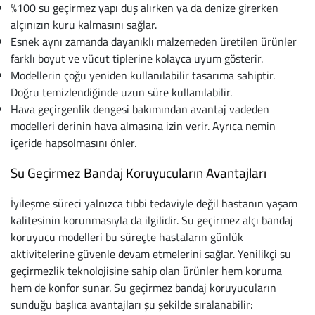
%100 su geçirmez yapı duş alırken ya da denize girerken
Softstep
Yağmurluk
Yastıklar
Scholl
alçınızın kuru kalmasını sağlar.
Esnek aynı zamanda dayanıklı malzemeden üretilen ürünler
Anatomik Ayakka
Panduf
Süt Pompası
SuperFit
farklı boyut ve vücut tiplerine kolayca uyum gösterir.
Modellerin çoğu yeniden kullanılabilir tasarıma sahiptir.
Natura
Terlik
Maske
Thuasne
Doğru temizlendiğinde uzun süre kullanılabilir.
Handmade
Sandalet
Siperlik
Valleverde
Hava geçirgenlik dengesi bakımından avantaj vadeden
modelleri derinin hava almasına izin verir. Ayrıca nemin
Home
Tabanlık
Ortopedik Destekl
Kifidis Tüm Ürünl
içeride hapsolmasını önler.
Su Geçirmez Bandaj Koruyucuların Avantajları
Anatomik Terlik
Markalar
Ayak Atelleri
Kifidis Anatomik
İyileşme süreci yalnızca tıbbi tedaviyle değil hastanın yaşam
Konfor & Teknoloj
Buckhead
Baldırlık
Kifidis Handmade
kalitesinin korunmasıyla da ilgilidir. Su geçirmez alçı bandaj
koruyucu modelleri bu süreçte hastaların günlük
Gore-Tex
Chiquitin
Bandajlar
Kifidis Home
aktivitelerine güvenle devam etmelerini sağlar. Yenilikçi su
geçirmezlik teknolojisine sahip olan ürünler hem koruma
Yumuşak Taban (H
Cienta
Boyunluklar
Kifidis Kids
hem de konfor sunar. Su geçirmez bandaj koruyucuların
sunduğu başlıca avantajları şu şekilde sıralanabilir:
Easy 2 Go (Kolay Gi
Clarks
Dirseklik
Kifidis Natura