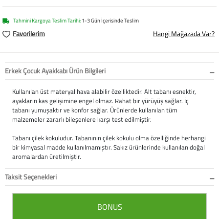
Softstep
Yağmurluk
Yastıklar
Scholl
Tahmini Kargoya Teslim Tarihi:
1-3 Gün İçerisinde Teslim
Anatomik Ayakka
Panduf
Süt Pompası
SuperFit
Favorilerim
Hangi Mağazada Var?
Natura
Terlik
Maske
Thuasne
Erkek Çocuk Ayakkabı Ürün Bilgileri
Handmade
Sandalet
Siperlik
Valleverde
Kullanılan üst materyal hava alabilir özelliktedir. Alt tabanı esnektir,
Home
Tabanlık
Ortopedik Destekl
Kifidis Tüm Ürünl
ayakların kas gelişimine engel olmaz. Rahat bir yürüyüş sağlar. İç
tabanı yumuşaktır ve konfor sağlar. Ürünlerde kullanılan tüm
malzemeler zararlı bileşenlere karşı test edilmiştir.
Anatomik Terlik
Markalar
Ayak Atelleri
Kifidis Anatomik
Tabanı çilek kokuludur. Tabanının çilek kokulu olma özelliğinde herhangi
Konfor & Teknoloj
Buckhead
Baldırlık
Kifidis Handmade
bir kimyasal madde kullanılmamıştır. Sakız ürünlerinde kullanılan doğal
aromalardan üretilmiştir.
Gore-Tex
Chiquitin
Bandajlar
Kifidis Home
Taksit Seçenekleri
Yumuşak Taban (H
Cienta
Boyunluklar
Kifidis Kids
BONUS
Easy 2 Go (Kolay Gi
Clarks
Dirseklik
Kifidis Natura