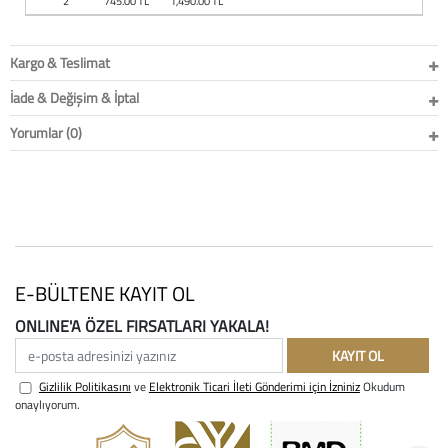
2
745.00 TL
1,490.00 TL
Baston
Kanadyen
Kargo & Teslimat
İade & Değişim & İptal
Koltuk Altı Değne
Yorumlar (0)
Tekerlekli Sandal
Walker (Yürüteç)
Aksesuar ve Yede
E-BÜLTENE KAYIT OL
ONLINE'A ÖZEL FIRSATLARI YAKALA!
e-posta adresinizi yazınız
KAYIT OL
Gizlilik Politikasını
ve
Elektronik Ticari İleti Gönderimi için İzniniz
Okudum
onaylıyorum.