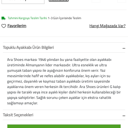
Softstep
Yağmurluk
Yastıklar
Scholl
Anatomik Ayakka
Panduf
Süt Pompası
SuperFit
Tahmini Kargoya Teslim Tarihi:
1-3 Gün İçerisinde Teslim
Favorilerim
Hangi Mağazada Var?
Natura
Terlik
Maske
Thuasne
Handmade
Sandalet
Siperlik
Valleverde
Topuklu Ayakkabı Ürün Bilgileri
Home
Tabanlık
Ortopedik Destekl
Kifidis Tüm Ürünl
Ara Shoes markası 1946 yılından bu yana faaliyette olan ayakkabı
üretiminde Almanyanın lider markasıdır. Ultra esneklik ve ultra
yumuşak taban yapısı ile ayağınızın konforuna önem verir. Yaz
Anatomik Terlik
Markalar
Ayak Atelleri
Kifidis Anatomik
mevsimlerinde hafif ve nefes alabilir ayakkabılar, kış ayları için su
geçirmez, dayanıklı ve kaymaz taban ayakkabı üretimi sayesinde
Konfor & Teknoloj
Buckhead
Baldırlık
Kifidis Handmade
ayaklarına önem veren herkesin ilk tercihidir. Ara Shoes ürünleri G kalıp
yapısı ile taraklı veya ince ayaklı kişiler dahil herkesin kullanabileceği bir
Gore-Tex
Chiquitin
Bandajlar
Kifidis Home
yapıya sahiptirler. Sağlık sorunu çeken ayaklar için ekstra rahatlık
sağlamayı amaçlar.
Yumuşak Taban (H
Cienta
Boyunluklar
Kifidis Kids
Taksit Seçenekleri
Easy 2 Go (Kolay Gi
Clarks
Dirseklik
Kifidis Natura