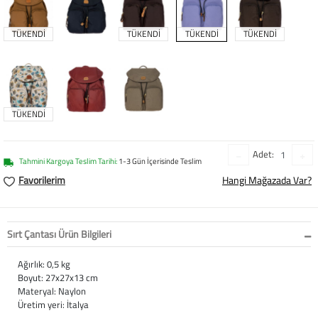
Softstep
Yağmurluk
Yastıklar
Scholl
TÜKENDİ
TÜKENDİ
TÜKENDİ
TÜKENDİ
Anatomik Ayakka
Panduf
Süt Pompası
SuperFit
Natura
Terlik
Maske
Thuasne
Handmade
Sandalet
Siperlik
Valleverde
TÜKENDİ
Home
Tabanlık
Ortopedik Destekl
Kifidis Tüm Ürünl
Adet:
Tahmini Kargoya Teslim Tarihi:
1-3 Gün İçerisinde Teslim
Anatomik Terlik
Markalar
Ayak Atelleri
Kifidis Anatomik
Favorilerim
Hangi Mağazada Var?
Konfor & Teknoloj
Buckhead
Baldırlık
Kifidis Handmade
Sırt Çantası Ürün Bilgileri
Gore-Tex
Chiquitin
Bandajlar
Kifidis Home
Ağırlık: 0,5 kg
Yumuşak Taban (H
Cienta
Boyunluklar
Kifidis Kids
Boyut: 27x27x13 cm
Materyal: Naylon
Üretim yeri: İtalya
Easy 2 Go (Kolay Gi
Clarks
Dirseklik
Kifidis Natura