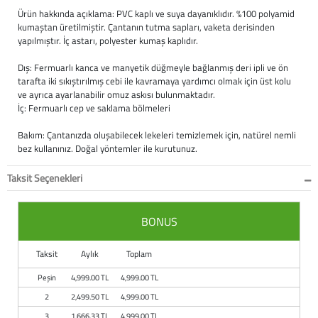
Ürün hakkında açıklama: PVC kaplı ve suya dayanıklıdır. %100 polyamid
Büyük Beden
Crocs
Dizlikler
Kifidis Softstep
kumaştan üretilmiştir. Çantanın tutma sapları, vaketa derisinden
yapılmıştır. İç astarı, polyester kumaş kaplıdır.
Igor
El ve El Bilek Atel
Kifidis Anatomik M
Dış: Fermuarlı kanca ve manyetik düğmeyle bağlanmış deri ipli ve ön
tarafta iki sıkıştırılmış cebi ile kavramaya yardımcı olmak için üst kolu
Mini Melissa
Fıtık Bağları
Kifidis Aqua
ve ayrıca ayarlanabilir omuz askısı bulunmaktadır.
İç: Fermuarlı cep ve saklama bölmeleri
Primigi
Kol Askısı
K1992 Serisi
Bakım: Çantanızda oluşabilecek lekeleri temizlemek için, natürel nemli
bez kullanınız. Doğal yöntemler ile kurutunuz.
SuperFit
Korseler
Taksit Seçenekleri
Kifidis Koleksiyon
Omuz Destekleri
BONUS
Kids
Parmak Atelleri
Taksit
Aylık
Toplam
SoftStep
Rom Walker & Alç
Peşin
4,999.00 TL
4,999.00 TL
Metal Ortopedi
2
2,499.50 TL
4,999.00 TL
3
1,666.33 TL
4,999.00 TL