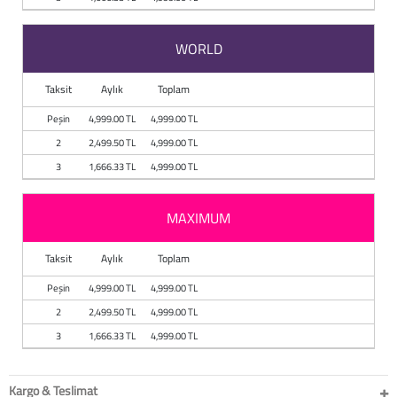
Baston
WORLD
Kanadyen
Taksit
Aylık
Toplam
Koltuk Altı Değne
Peşin
4,999.00 TL
4,999.00 TL
Tekerlekli Sandal
2
2,499.50 TL
4,999.00 TL
3
1,666.33 TL
4,999.00 TL
Walker (Yürüteç)
Aksesuar ve Yede
MAXIMUM
Taksit
Aylık
Toplam
Peşin
4,999.00 TL
4,999.00 TL
2
2,499.50 TL
4,999.00 TL
3
1,666.33 TL
4,999.00 TL
Kargo & Teslimat