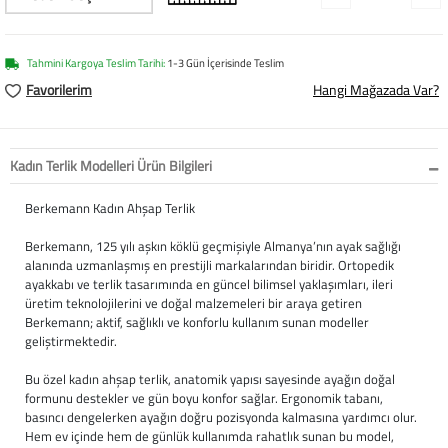
Softstep
Yağmurluk
Yastıklar
Scholl
Anatomik Ayakka
Panduf
Süt Pompası
SuperFit
Tahmini Kargoya Teslim Tarihi:
1-3 Gün İçerisinde Teslim
Favorilerim
Hangi Mağazada Var?
Natura
Terlik
Maske
Thuasne
Handmade
Sandalet
Siperlik
Valleverde
Kadın Terlik Modelleri Ürün Bilgileri
Home
Tabanlık
Ortopedik Destekl
Kifidis Tüm Ürünl
Berkemann Kadın Ahşap Terlik
Berkemann, 125 yılı aşkın köklü geçmişiyle Almanya’nın ayak sağlığı
Anatomik Terlik
Markalar
Ayak Atelleri
Kifidis Anatomik
alanında uzmanlaşmış en prestijli markalarından biridir. Ortopedik
ayakkabı ve terlik tasarımında en güncel bilimsel yaklaşımları, ileri
Konfor & Teknoloj
Buckhead
Baldırlık
Kifidis Handmade
üretim teknolojilerini ve doğal malzemeleri bir araya getiren
Berkemann; aktif, sağlıklı ve konforlu kullanım sunan modeller
Gore-Tex
Chiquitin
Bandajlar
Kifidis Home
geliştirmektedir.
Bu özel kadın ahşap terlik, anatomik yapısı sayesinde ayağın doğal
Yumuşak Taban (H
Cienta
Boyunluklar
Kifidis Kids
formunu destekler ve gün boyu konfor sağlar. Ergonomik tabanı,
basıncı dengelerken ayağın doğru pozisyonda kalmasına yardımcı olur.
Easy 2 Go (Kolay Gi
Clarks
Dirseklik
Kifidis Natura
Hem ev içinde hem de günlük kullanımda rahatlık sunan bu model,