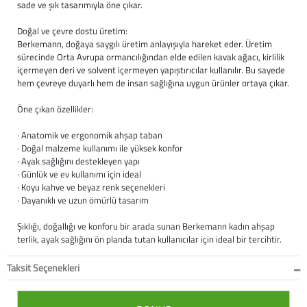
sade ve şık tasarımıyla öne çıkar.
Büyük Beden
Crocs
Dizlikler
Kifidis Softstep
Doğal ve çevre dostu üretim:
Berkemann, doğaya saygılı üretim anlayışıyla hareket eder. Üretim
Igor
El ve El Bilek Atel
Kifidis Anatomik M
sürecinde Orta Avrupa ormancılığından elde edilen kavak ağacı, kirlilik
içermeyen deri ve solvent içermeyen yapıştırıcılar kullanılır. Bu sayede
hem çevreye duyarlı hem de insan sağlığına uygun ürünler ortaya çıkar.
Mini Melissa
Fıtık Bağları
Kifidis Aqua
Öne çıkan özellikler:
Primigi
Kol Askısı
K1992 Serisi
· Anatomik ve ergonomik ahşap taban
· Doğal malzeme kullanımı ile yüksek konfor
SuperFit
Korseler
· Ayak sağlığını destekleyen yapı
· Günlük ve ev kullanımı için ideal
Kifidis Koleksiyon
Omuz Destekleri
· Koyu kahve ve beyaz renk seçenekleri
· Dayanıklı ve uzun ömürlü tasarım
Kids
Parmak Atelleri
Şıklığı, doğallığı ve konforu bir arada sunan Berkemann kadın ahşap
terlik, ayak sağlığını ön planda tutan kullanıcılar için ideal bir tercihtir.
SoftStep
Rom Walker & Alç
Taksit Seçenekleri
Metal Ortopedi