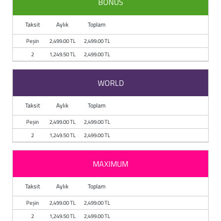
BONUS
Baston
Taksit
Aylık
Toplam
Kanadyen
Peşin
2,499.00 TL
2,499.00 TL
Koltuk Altı Değne
2
1,249.50 TL
2,499.00 TL
Tekerlekli Sandal
WORLD
Walker (Yürüteç)
Taksit
Aylık
Toplam
Aksesuar ve Yede
Peşin
2,499.00 TL
2,499.00 TL
2
1,249.50 TL
2,499.00 TL
MAXIMUM
Taksit
Aylık
Toplam
Peşin
2,499.00 TL
2,499.00 TL
2
1,249.50 TL
2,499.00 TL