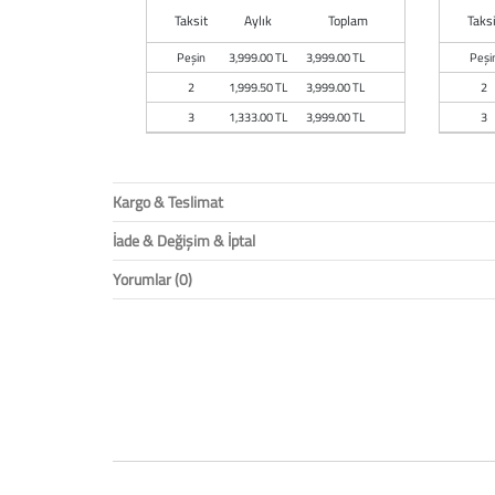
Taksit
Aylık
Toplam
Taksi
Peşin
3,999.00 TL
3,999.00 TL
Peşi
2
1,999.50 TL
3,999.00 TL
2
3
1,333.00 TL
3,999.00 TL
3
Kargo & Teslimat
İade & Değişim & İptal
Yorumlar (0)