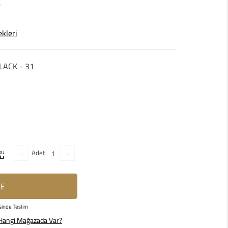
ekleri
LACK - 31
Adet:
LE
sinde Teslim
Hangi Mağazada Var?