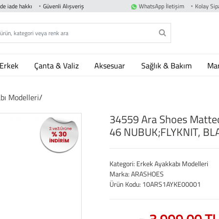
nde iade hakkı
Güvenli Alışveriş
WhatsApp İletişim
Kolay Sipa
Erkek
Çanta & Valiz
Aksesuar
Sağlık & Bakım
Mar
bı Modelleri
/
34559 Ara Shoes Matteo
46 NUBUK;FLYKNIT, BLA
Kategori: Erkek Ayakkabı Modelleri
Marka: ARASHOES
Ürün Kodu: 10ARS1AYKE00001