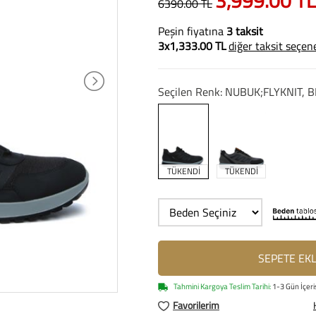
3,999.00 TL
6390.00 TL
Peşin fiyatına
3 taksit
3x1,333.00 TL
diğer taksit seçen
Seçilen Renk: NUBUK;FLYKNIT, B
TÜKENDİ
TÜKENDİ
SEPETE EK
Tahmini Kargoya Teslim Tarihi:
1-3 Gün İçeri
Favorilerim