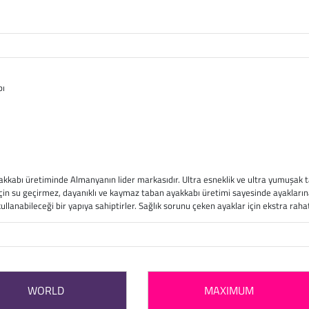
bı
kkabı üretiminde Almanyanın lider markasıdır. Ultra esneklik ve ultra yumuşak ta
ı için su geçirmez, dayanıklı ve kaymaz taban ayakkabı üretimi sayesinde ayakların
in kullanabileceği bir yapıya sahiptirler. Sağlık sorunu çeken ayaklar için ekstra rah
WORLD
MAXIMUM