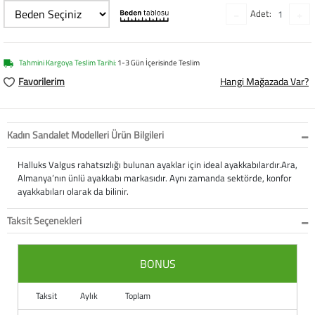
Softstep
Yağmurluk
Yastıklar
Scholl
Adet:
Anatomik Ayakka
Panduf
Süt Pompası
SuperFit
Tahmini Kargoya Teslim Tarihi:
1-3 Gün İçerisinde Teslim
Natura
Terlik
Maske
Thuasne
Favorilerim
Hangi Mağazada Var?
Handmade
Sandalet
Siperlik
Valleverde
Kadın Sandalet Modelleri Ürün Bilgileri
Home
Tabanlık
Ortopedik Destekl
Kifidis Tüm Ürünl
Halluks Valgus rahatsızlığı bulunan ayaklar için ideal ayakkabılardır.Ara,
Anatomik Terlik
Markalar
Ayak Atelleri
Kifidis Anatomik
Almanya’nın ünlü ayakkabı markasıdır. Aynı zamanda sektörde, konfor
ayakkabıları olarak da bilinir.
Konfor & Teknoloj
Buckhead
Baldırlık
Kifidis Handmade
Taksit Seçenekleri
Gore-Tex
Chiquitin
Bandajlar
Kifidis Home
BONUS
Yumuşak Taban (H
Cienta
Boyunluklar
Kifidis Kids
Taksit
Aylık
Toplam
Easy 2 Go (Kolay Gi
Clarks
Dirseklik
Kifidis Natura