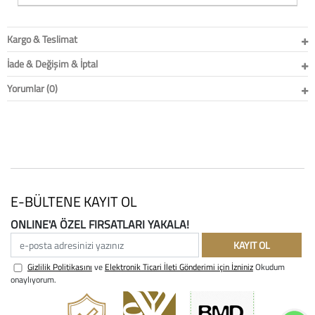
Baston
Kargo & Teslimat
Kanadyen
İade & Değişim & İptal
Koltuk Altı Değne
Yorumlar (0)
Tekerlekli Sandal
Walker (Yürüteç)
Aksesuar ve Yede
E-BÜLTENE KAYIT OL
ONLINE'A ÖZEL FIRSATLARI YAKALA!
e-posta adresinizi yazınız
KAYIT OL
Gizlilik Politikasını
ve
Elektronik Ticari İleti Gönderimi için İzniniz
Okudum
onaylıyorum.