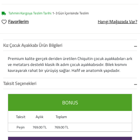
Softstep
Yağmurluk
Yastıklar
Scholl
Tahmini Kargoya Teslim Tarihi:
1-3 Gün İçerisinde Teslim
Anatomik Ayakka
Panduf
Süt Pompası
SuperFit
Favorilerim
Hangi Mağazada Var?
Natura
Terlik
Maske
Thuasne
Kız Çocuk Ayakkabı Ürün Bilgileri
Handmade
Sandalet
Siperlik
Valleverde
Premium kalite gerçek deriden üretilen Chiquitin çocuk ayakkabıları ark
Home
Tabanlık
Ortopedik Destekl
Kifidis Tüm Ürünl
ve metatars destekli klasik ilk adım çocuk ayakkabısıdır. Bilek kısmını
kavrayarak rahat bir yürüyüş sağlar. Hafif ve anatomik yapıdadır.
Anatomik Terlik
Markalar
Ayak Atelleri
Kifidis Anatomik
Taksit Seçenekleri
Konfor & Teknoloj
Buckhead
Baldırlık
Kifidis Handmade
BONUS
Gore-Tex
Chiquitin
Bandajlar
Kifidis Home
Taksit
Aylık
Toplam
Yumuşak Taban (H
Cienta
Boyunluklar
Kifidis Kids
Peşin
769.00 TL
769.00 TL
Easy 2 Go (Kolay Gi
Clarks
Dirseklik
Kifidis Natura