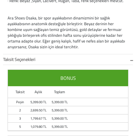
· Renk: Beyaz ,Siyah, Lacivert, Rugan, Taba, renk seçenekleri mevcut.
Ara Shoes Osaka, bir spor ayakkabının dinamizmini bir sağlık
ayakkabısının anatomik desteğiyle birleştirir. Beyaz derinin her
kombine uyum sağlayan temiz görüntüsü, gold detaylar ve fermuar
şıklığıyla birleşerek ofis stilinden hafta sonu yürüyüşlerine kadar her
ortama adapte olur. Eğer geniş kalıplı, hafif ve nefes alan bir ayakkabı
arıyorsanız, Osaka sizin için ideal tercihtir.
Taksit Seçenekleri
BONUS
Taksit
Aylık
Toplam
Peşin
5,399.00 TL
5,399.00 TL
2
2,699.50 TL
5,399.00 TL
3
1,799.67 TL
5,399.00 TL
5
1,079.80 TL
5,399.00 TL