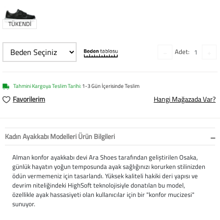
Softstep
Yağmurluk
Yastıklar
Scholl
TÜKENDİ
Anatomik Ayakka
Panduf
Süt Pompası
SuperFit
Adet:
Natura
Terlik
Maske
Thuasne
Handmade
Sandalet
Siperlik
Valleverde
Tahmini Kargoya Teslim Tarihi:
1-3 Gün İçerisinde Teslim
Home
Tabanlık
Ortopedik Destekl
Kifidis Tüm Ürünl
Favorilerim
Hangi Mağazada Var?
Anatomik Terlik
Markalar
Ayak Atelleri
Kifidis Anatomik
Kadın Ayakkabı Modelleri Ürün Bilgileri
Konfor & Teknoloj
Buckhead
Baldırlık
Kifidis Handmade
Alman konfor ayakkabı devi Ara Shoes tarafından geliştirilen Osaka,
günlük hayatın yoğun temposunda ayak sağlığınızı korurken stilinizden
Gore-Tex
Chiquitin
Bandajlar
Kifidis Home
ödün vermemeniz için tasarlandı. Yüksek kaliteli hakiki deri yapısı ve
devrim niteliğindeki HighSoft teknolojisiyle donatılan bu model,
Yumuşak Taban (H
Cienta
Boyunluklar
Kifidis Kids
özellikle ayak hassasiyeti olan kullanıcılar için bir "konfor mucizesi"
sunuyor.
Easy 2 Go (Kolay Gi
Clarks
Dirseklik
Kifidis Natura