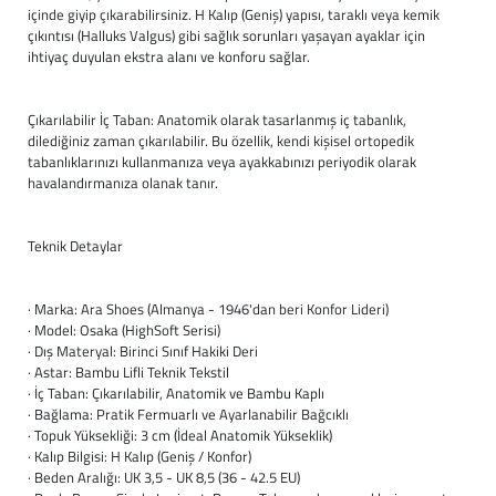
Baston
içinde giyip çıkarabilirsiniz. H Kalıp (Geniş) yapısı, taraklı veya kemik
çıkıntısı (Halluks Valgus) gibi sağlık sorunları yaşayan ayaklar için
ihtiyaç duyulan ekstra alanı ve konforu sağlar.
Kanadyen
Koltuk Altı Değne
Çıkarılabilir İç Taban: Anatomik olarak tasarlanmış iç tabanlık,
dilediğiniz zaman çıkarılabilir. Bu özellik, kendi kişisel ortopedik
tabanlıklarınızı kullanmanıza veya ayakkabınızı periyodik olarak
Tekerlekli Sandal
havalandırmanıza olanak tanır.
Walker (Yürüteç)
Teknik Detaylar
Aksesuar ve Yede
· Marka: Ara Shoes (Almanya - 1946'dan beri Konfor Lideri)
· Model: Osaka (HighSoft Serisi)
· Dış Materyal: Birinci Sınıf Hakiki Deri
· Astar: Bambu Lifli Teknik Tekstil
· İç Taban: Çıkarılabilir, Anatomik ve Bambu Kaplı
· Bağlama: Pratik Fermuarlı ve Ayarlanabilir Bağcıklı
· Topuk Yüksekliği: 3 cm (İdeal Anatomik Yükseklik)
· Kalıp Bilgisi: H Kalıp (Geniş / Konfor)
· Beden Aralığı: UK 3,5 - UK 8,5 (36 - 42.5 EU)