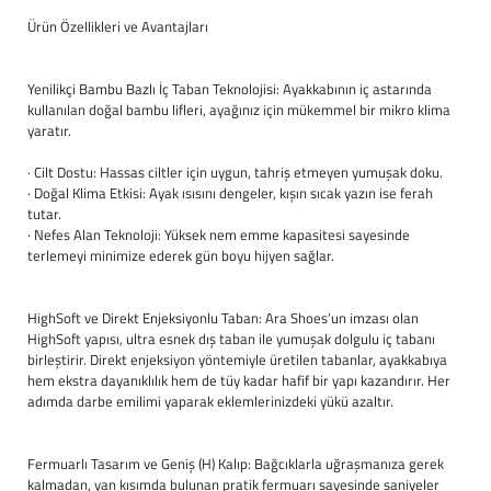
Ürün Özellikleri ve Avantajları
Büyük Beden
Crocs
Dizlikler
Kifidis Softstep
Igor
El ve El Bilek Atel
Kifidis Anatomik M
Yenilikçi Bambu Bazlı İç Taban Teknolojisi: Ayakkabının iç astarında
kullanılan doğal bambu lifleri, ayağınız için mükemmel bir mikro klima
yaratır.
Mini Melissa
Fıtık Bağları
Kifidis Aqua
· Cilt Dostu: Hassas ciltler için uygun, tahriş etmeyen yumuşak doku.
Primigi
Kol Askısı
K1992 Serisi
· Doğal Klima Etkisi: Ayak ısısını dengeler, kışın sıcak yazın ise ferah
tutar.
· Nefes Alan Teknoloji: Yüksek nem emme kapasitesi sayesinde
SuperFit
Korseler
terlemeyi minimize ederek gün boyu hijyen sağlar.
Kifidis Koleksiyon
Omuz Destekleri
HighSoft ve Direkt Enjeksiyonlu Taban: Ara Shoes’un imzası olan
HighSoft yapısı, ultra esnek dış taban ile yumuşak dolgulu iç tabanı
Kids
Parmak Atelleri
birleştirir. Direkt enjeksiyon yöntemiyle üretilen tabanlar, ayakkabıya
hem ekstra dayanıklılık hem de tüy kadar hafif bir yapı kazandırır. Her
SoftStep
Rom Walker & Alç
adımda darbe emilimi yaparak eklemlerinizdeki yükü azaltır.
Metal Ortopedi
Fermuarlı Tasarım ve Geniş (H) Kalıp: Bağcıklarla uğraşmanıza gerek
kalmadan, yan kısımda bulunan pratik fermuarı sayesinde saniyeler