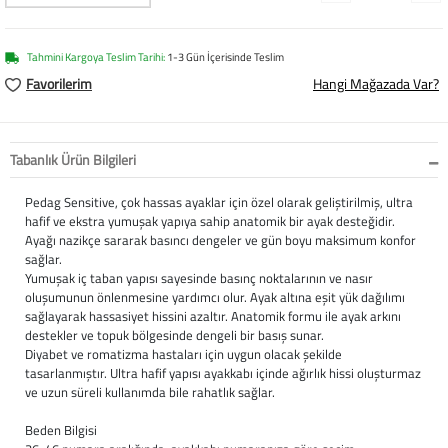
Softstep
Yağmurluk
Yastıklar
Scholl
Anatomik Ayakka
Panduf
Süt Pompası
SuperFit
Tahmini Kargoya Teslim Tarihi:
1-3 Gün İçerisinde Teslim
Favorilerim
Hangi Mağazada Var?
Natura
Terlik
Maske
Thuasne
Handmade
Sandalet
Siperlik
Valleverde
Tabanlık Ürün Bilgileri
Home
Tabanlık
Ortopedik Destekl
Kifidis Tüm Ürünl
Pedag Sensitive, çok hassas ayaklar için özel olarak geliştirilmiş, ultra
hafif ve ekstra yumuşak yapıya sahip anatomik bir ayak desteğidir.
Ayağı nazikçe sararak basıncı dengeler ve gün boyu maksimum konfor
Anatomik Terlik
Markalar
Ayak Atelleri
Kifidis Anatomik
sağlar.
Yumuşak iç taban yapısı sayesinde basınç noktalarının ve nasır
Konfor & Teknoloj
Buckhead
Baldırlık
Kifidis Handmade
oluşumunun önlenmesine yardımcı olur. Ayak altına eşit yük dağılımı
sağlayarak hassasiyet hissini azaltır. Anatomik formu ile ayak arkını
destekler ve topuk bölgesinde dengeli bir basış sunar.
Gore-Tex
Chiquitin
Bandajlar
Kifidis Home
Diyabet ve romatizma hastaları için uygun olacak şekilde
tasarlanmıştır. Ultra hafif yapısı ayakkabı içinde ağırlık hissi oluşturmaz
Yumuşak Taban (H
Cienta
Boyunluklar
Kifidis Kids
ve uzun süreli kullanımda bile rahatlık sağlar.
Beden Bilgisi
Easy 2 Go (Kolay Gi
Clarks
Dirseklik
Kifidis Natura