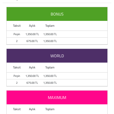
Baston
BONUS
Kanadyen
Taksit
Aylık
Toplam
Koltuk Altı Değne
Peşin
1,350.00 TL
1,350.00 TL
Tekerlekli Sandal
2
675.00 TL
1,350.00 TL
Walker (Yürüteç)
WORLD
Aksesuar ve Yede
Taksit
Aylık
Toplam
Peşin
1,350.00 TL
1,350.00 TL
2
675.00 TL
1,350.00 TL
MAXIMUM
Taksit
Aylık
Toplam