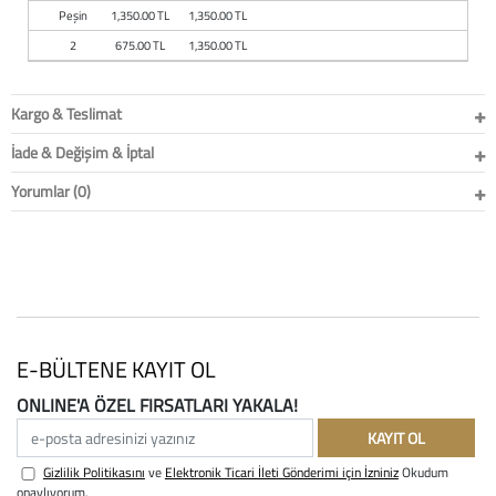
Peşin
1,350.00 TL
1,350.00 TL
2
675.00 TL
1,350.00 TL
Kargo & Teslimat
İade & Değişim & İptal
Yorumlar (0)
E-BÜLTENE KAYIT OL
ONLINE'A ÖZEL FIRSATLARI YAKALA!
e-posta adresinizi yazınız
KAYIT OL
Gizlilik Politikasını
ve
Elektronik Ticari İleti Gönderimi için İzniniz
Okudum
onaylıyorum.