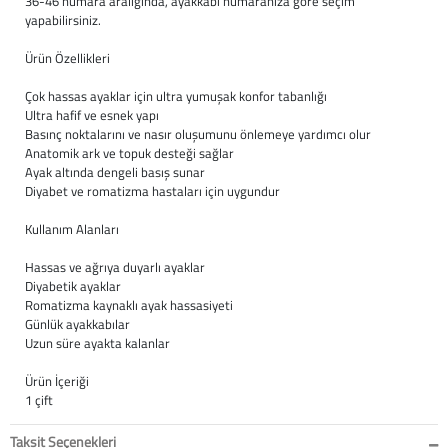
36-46 numara aralığında, ayakkabı numaranıza göre seçim
yapabilirsiniz.
Büyük Beden
Crocs
Dizlikler
Kifidis Softstep
Ürün Özellikleri
Igor
El ve El Bilek Atel
Kifidis Anatomik M
Çok hassas ayaklar için ultra yumuşak konfor tabanlığı
Ultra hafif ve esnek yapı
Mini Melissa
Fıtık Bağları
Kifidis Aqua
Basınç noktalarını ve nasır oluşumunu önlemeye yardımcı olur
Anatomik ark ve topuk desteği sağlar
Ayak altında dengeli basış sunar
Primigi
Kol Askısı
K1992 Serisi
Diyabet ve romatizma hastaları için uygundur
SuperFit
Korseler
Kullanım Alanları
Hassas ve ağrıya duyarlı ayaklar
Kifidis Koleksiyon
Omuz Destekleri
Diyabetik ayaklar
Romatizma kaynaklı ayak hassasiyeti
Kids
Parmak Atelleri
Günlük ayakkabılar
Uzun süre ayakta kalanlar
SoftStep
Rom Walker & Alç
Ürün İçeriği
1 çift
Metal Ortopedi
Taksit Seçenekleri