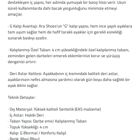
destekleyen iç yapısı, her adımda yumuşak bir basış hissi verir. Uzun
süreli kullanımlarda dahi bacak yorgunluğunu minimize etmeyi
Büyük Beden
Crocs
Dizlikler
Kifidis Softstep
amaçlar.
Igor
El ve El Bilek Atel
Kifidis Anatomik M
· G Kalıp Avantajı: Ara Shoes'un "G" kalıp yapısı, hem ince yapılı ayaklara
tam uyum sağlar hem de hafif taraklı ayaklar için gerekli esnekliği
sunarak baskıyı azaltır.
Mini Melissa
Fıtık Bağları
Kifidis Aqua
· Kalıplanmış Özel Taban: 4 cm yüksekliğindeki özel kalıplanmış tabanı,
Primigi
Kol Askısı
K1992 Serisi
zeminden gelen darbeleri emerek eklemlerinizi korur ve yürüyüş
dengenizi artırır.
SuperFit
Korseler
· Deri Astar Kalitesi: Ayakkabının iç kısmındaki kaliteli deri astar,
ayaklarınızın nefes almasına yardımcı olarak gün boyu daha sağlıklı bir
Kifidis Koleksiyon
Omuz Destekleri
ayak iklimi sağlar.
Teknik Detaylar:
Kids
Parmak Atelleri
· Dış Materyal: Yüksek kaliteli Sentetik (EAS malzeme)
SoftStep
Rom Walker & Alç
· İç Astar: Hakiki Deri
· Taban Yapısı: Darbe emici Kalıplanmış Taban
· Topuk Yüksekliği: 4 cm
Metal Ortopedi
· Kalıp: G (Normal / Konforlu Kalıp)
· Renk: Mavi (Blau)