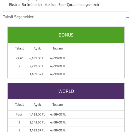
Baston
· Ekstra: Bu ürünle birlikte özel Spor Çorabı hediyemizdir!
Kanadyen
Taksit Seçenekleri
Koltuk Altı Değne
BONUS
Tekerlekli Sandal
Taksit
Aylık
Toplam
Walker (Yürüteç)
Peşin
4,499.00 TL
4,499.00 TL
2
2,249.50 TL
4,499.00 TL
Aksesuar ve Yede
3
1,499.67 TL
4,499.00 TL
WORLD
Taksit
Aylık
Toplam
Peşin
4,499.00 TL
4,499.00 TL
2
2,249.50 TL
4,499.00 TL
3
1,499.67 TL
4,499.00 TL