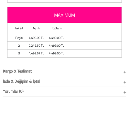
MAXIMUM
Taksit
Aylık
Toplam
Peşin
4,499.00 TL
4,499.00 TL
2
2,249.50 TL
4,499.00 TL
3
1,499.67 TL
4,499.00 TL
Kargo & Teslimat
İade & Değişim & İptal
Yorumlar (0)