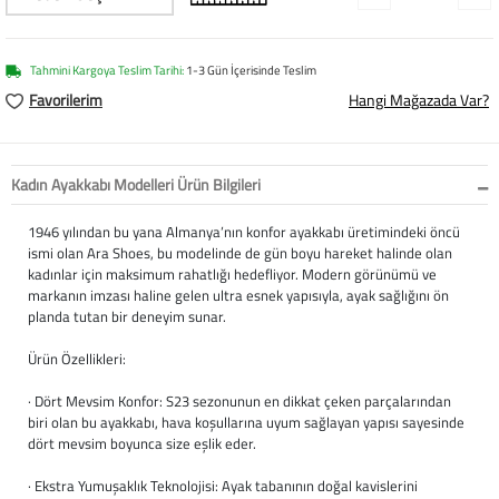
Softstep
Yağmurluk
Yastıklar
Scholl
Anatomik Ayakka
Panduf
Süt Pompası
SuperFit
Tahmini Kargoya Teslim Tarihi:
1-3 Gün İçerisinde Teslim
Favorilerim
Hangi Mağazada Var?
Natura
Terlik
Maske
Thuasne
Handmade
Sandalet
Siperlik
Valleverde
Kadın Ayakkabı Modelleri Ürün Bilgileri
Home
Tabanlık
Ortopedik Destekl
Kifidis Tüm Ürünl
1946 yılından bu yana Almanya’nın konfor ayakkabı üretimindeki öncü
ismi olan Ara Shoes, bu modelinde de gün boyu hareket halinde olan
kadınlar için maksimum rahatlığı hedefliyor. Modern görünümü ve
Anatomik Terlik
Markalar
Ayak Atelleri
Kifidis Anatomik
markanın imzası haline gelen ultra esnek yapısıyla, ayak sağlığını ön
planda tutan bir deneyim sunar.
Konfor & Teknoloj
Buckhead
Baldırlık
Kifidis Handmade
Ürün Özellikleri:
Gore-Tex
Chiquitin
Bandajlar
Kifidis Home
· Dört Mevsim Konfor: S23 sezonunun en dikkat çeken parçalarından
biri olan bu ayakkabı, hava koşullarına uyum sağlayan yapısı sayesinde
Yumuşak Taban (H
Cienta
Boyunluklar
Kifidis Kids
dört mevsim boyunca size eşlik eder.
Easy 2 Go (Kolay Gi
Clarks
Dirseklik
Kifidis Natura
· Ekstra Yumuşaklık Teknolojisi: Ayak tabanının doğal kavislerini