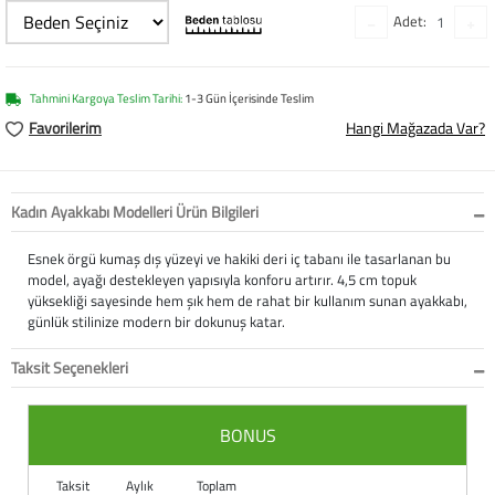
Softstep
Yağmurluk
Yastıklar
Scholl
Adet:
Anatomik Ayakka
Panduf
Süt Pompası
SuperFit
Tahmini Kargoya Teslim Tarihi:
1-3 Gün İçerisinde Teslim
Natura
Terlik
Maske
Thuasne
Favorilerim
Hangi Mağazada Var?
Handmade
Sandalet
Siperlik
Valleverde
Kadın Ayakkabı Modelleri Ürün Bilgileri
Home
Tabanlık
Ortopedik Destekl
Kifidis Tüm Ürünl
Esnek örgü kumaş dış yüzeyi ve hakiki deri iç tabanı ile tasarlanan bu
Anatomik Terlik
Markalar
Ayak Atelleri
Kifidis Anatomik
model, ayağı destekleyen yapısıyla konforu artırır. 4,5 cm topuk
yüksekliği sayesinde hem şık hem de rahat bir kullanım sunan ayakkabı,
günlük stilinize modern bir dokunuş katar.
Konfor & Teknoloj
Buckhead
Baldırlık
Kifidis Handmade
Taksit Seçenekleri
Gore-Tex
Chiquitin
Bandajlar
Kifidis Home
Yumuşak Taban (H
Cienta
Boyunluklar
Kifidis Kids
BONUS
Easy 2 Go (Kolay Gi
Clarks
Dirseklik
Kifidis Natura
Taksit
Aylık
Toplam