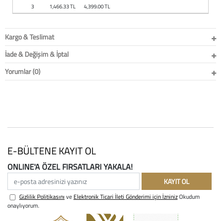
Baston
3
1,466.33 TL
4,399.00 TL
Kanadyen
Kargo & Teslimat
Koltuk Altı Değne
İade & Değişim & İptal
Yorumlar (0)
Tekerlekli Sandal
Walker (Yürüteç)
Aksesuar ve Yede
E-BÜLTENE KAYIT OL
ONLINE'A ÖZEL FIRSATLARI YAKALA!
e-posta adresinizi yazınız
KAYIT OL
Gizlilik Politikasını
ve
Elektronik Ticari İleti Gönderimi için İzniniz
Okudum
onaylıyorum.