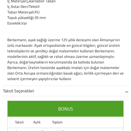
İç Materyal:Çıkarılabilir Taban
İç Astar:Deri/Tekstil
Büyük Beden
Crocs
Dizlikler
Kifidis Softstep
Taban Materyali:PU
Topuk yüksekliği:35 mm
Esneklik:Var
Igor
El ve El Bilek Atel
Kifidis Anatomik M
Mini Melissa
Fıtık Bağları
Kifidis Aqua
Berkemann, ayak sağlığı üzerine 125 yıllık deneyimi olan Almanya'nın
ünlü markasıdır. Ayak ortopedisinde en güncel bilgileri, güncel üretim
teknolojilerini ve yenilikçi doğal malzemeleri kullanan Berkemann;
Primigi
Kol Askısı
K1992 Serisi
modellerinin aktif, sağlıklı ve rahat olması üzerine uzmanlaşmıştır.
Ayrıca, doğal kaynakların korunmasında da katkıda bulunan
SuperFit
Korseler
Berkemann, Üretim tesisinde ayakkabı imalatı için doğal malzemeler
olan Orta Avrupa ormancılığından kavak ağacı, kirlilik içermeyen deri ve
Kifidis Koleksiyon
Omuz Destekleri
solvent içermeyen yapıştırıcılar kullanır.
Taksit Seçenekleri
Kids
Parmak Atelleri
SoftStep
Rom Walker & Alç
BONUS
Metal Ortopedi
Taksit
Aylık
Toplam