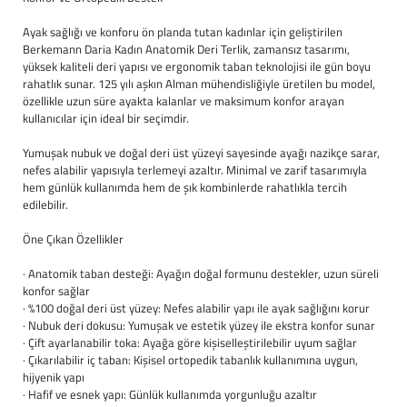
Büyük Beden
Crocs
Dizlikler
Kifidis Softstep
Ayak sağlığı ve konforu ön planda tutan kadınlar için geliştirilen
Berkemann Daria Kadın Anatomik Deri Terlik, zamansız tasarımı,
yüksek kaliteli deri yapısı ve ergonomik taban teknolojisi ile gün boyu
Igor
El ve El Bilek Atel
Kifidis Anatomik M
rahatlık sunar. 125 yılı aşkın Alman mühendisliğiyle üretilen bu model,
özellikle uzun süre ayakta kalanlar ve maksimum konfor arayan
Mini Melissa
Fıtık Bağları
Kifidis Aqua
kullanıcılar için ideal bir seçimdir.
Yumuşak nubuk ve doğal deri üst yüzeyi sayesinde ayağı nazikçe sarar,
Primigi
Kol Askısı
K1992 Serisi
nefes alabilir yapısıyla terlemeyi azaltır. Minimal ve zarif tasarımıyla
hem günlük kullanımda hem de şık kombinlerde rahatlıkla tercih
SuperFit
Korseler
edilebilir.
Öne Çıkan Özellikler
Kifidis Koleksiyon
Omuz Destekleri
· Anatomik taban desteği: Ayağın doğal formunu destekler, uzun süreli
Kids
Parmak Atelleri
konfor sağlar
· %100 doğal deri üst yüzey: Nefes alabilir yapı ile ayak sağlığını korur
· Nubuk deri dokusu: Yumuşak ve estetik yüzey ile ekstra konfor sunar
SoftStep
Rom Walker & Alç
· Çift ayarlanabilir toka: Ayağa göre kişiselleştirilebilir uyum sağlar
· Çıkarılabilir iç taban: Kişisel ortopedik tabanlık kullanımına uygun,
Metal Ortopedi
hijyenik yapı
· Hafif ve esnek yapı: Günlük kullanımda yorgunluğu azaltır