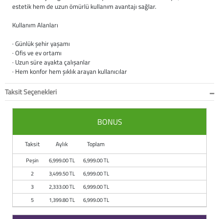
estetik hem de uzun ömürlü kullanım avantajı sağlar.
Kullanım Alanları
· Günlük şehir yaşamı
· Ofis ve ev ortamı
· Uzun süre ayakta çalışanlar
· Hem konfor hem şıklık arayan kullanıcılar
Taksit Seçenekleri
BONUS
Taksit
Aylık
Toplam
Peşin
6,999.00 TL
6,999.00 TL
2
3,499.50 TL
6,999.00 TL
3
2,333.00 TL
6,999.00 TL
5
1,399.80 TL
6,999.00 TL