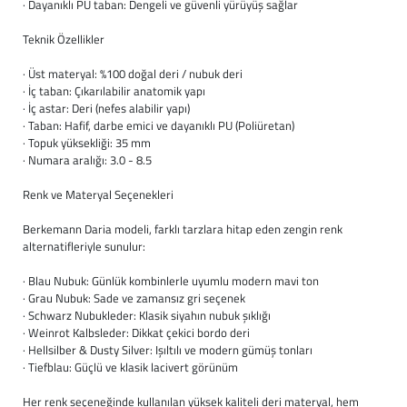
· Dayanıklı PU taban: Dengeli ve güvenli yürüyüş sağlar
Baston
Teknik Özellikler
Kanadyen
· Üst materyal: %100 doğal deri / nubuk deri
· İç taban: Çıkarılabilir anatomik yapı
Koltuk Altı Değne
· İç astar: Deri (nefes alabilir yapı)
· Taban: Hafif, darbe emici ve dayanıklı PU (Poliüretan)
Tekerlekli Sandal
· Topuk yüksekliği: 35 mm
· Numara aralığı: 3.0 - 8.5
Walker (Yürüteç)
Renk ve Materyal Seçenekleri
Aksesuar ve Yede
Berkemann Daria modeli, farklı tarzlara hitap eden zengin renk
alternatifleriyle sunulur:
· Blau Nubuk: Günlük kombinlerle uyumlu modern mavi ton
· Grau Nubuk: Sade ve zamansız gri seçenek
· Schwarz Nubukleder: Klasik siyahın nubuk şıklığı
· Weinrot Kalbsleder: Dikkat çekici bordo deri
· Hellsilber & Dusty Silver: Işıltılı ve modern gümüş tonları
· Tiefblau: Güçlü ve klasik lacivert görünüm
Her renk seçeneğinde kullanılan yüksek kaliteli deri materyal, hem