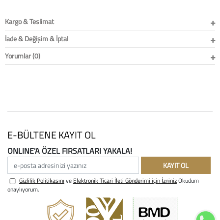
Baston
Kargo & Teslimat
Kanadyen
İade & Değişim & İptal
Koltuk Altı Değne
Yorumlar (0)
Tekerlekli Sandal
Walker (Yürüteç)
Aksesuar ve Yede
E-BÜLTENE KAYIT OL
ONLINE'A ÖZEL FIRSATLARI YAKALA!
e-posta adresinizi yazınız
KAYIT OL
Gizlilik Politikasını
ve
Elektronik Ticari İleti Gönderimi için İzniniz
Okudum
onaylıyorum.