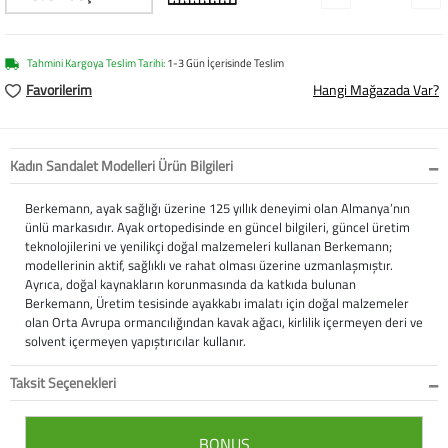
Softstep
Yağmurluk
Yastıklar
Scholl
Anatomik Ayakka
Panduf
Süt Pompası
SuperFit
Tahmini Kargoya Teslim Tarihi:
1-3 Gün İçerisinde Teslim
Favorilerim
Hangi Mağazada Var?
Natura
Terlik
Maske
Thuasne
Handmade
Sandalet
Siperlik
Valleverde
Kadın Sandalet Modelleri Ürün Bilgileri
Home
Tabanlık
Ortopedik Destekl
Kifidis Tüm Ürünl
Berkemann, ayak sağlığı üzerine 125 yıllık deneyimi olan Almanya’nın
ünlü markasıdır. Ayak ortopedisinde en güncel bilgileri, güncel üretim
teknolojilerini ve yenilikçi doğal malzemeleri kullanan Berkemann;
Anatomik Terlik
Markalar
Ayak Atelleri
Kifidis Anatomik
modellerinin aktif, sağlıklı ve rahat olması üzerine uzmanlaşmıştır.
Ayrıca, doğal kaynakların korunmasında da katkıda bulunan
Konfor & Teknoloj
Buckhead
Baldırlık
Kifidis Handmade
Berkemann, Üretim tesisinde ayakkabı imalatı için doğal malzemeler
olan Orta Avrupa ormancılığından kavak ağacı, kirlilik içermeyen deri ve
Gore-Tex
Chiquitin
Bandajlar
Kifidis Home
solvent içermeyen yapıştırıcılar kullanır.
Taksit Seçenekleri
Yumuşak Taban (H
Cienta
Boyunluklar
Kifidis Kids
Easy 2 Go (Kolay Gi
Clarks
Dirseklik
Kifidis Natura
BONUS