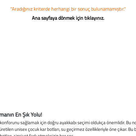
"Aradığınız kriterde herhangi bir sonuç bulunamamıştır."
Ana sayfaya dönmek için tıklayınız.
rmanın En Şık Yolu!
konforunu sağlamak için doğru ayakkabı seçimi oldukça önemlidir. Bu no
etilen unisex çocuk kar botları, su geçirmez özellikleriyle öne çıkar. Bu b
botları, cinsiyet fark etmeksizin her çoc
...