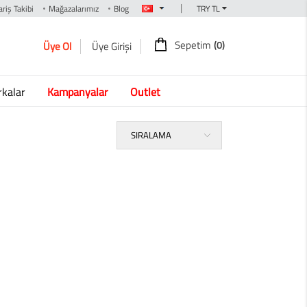
|
riş Takibi
Mağazalarımız
Blog
Sepetim
(0)
Üye Ol
Üye Girişi
kalar
Kampanyalar
Outlet
SIRALAMA