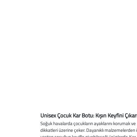
Unisex Çocuk Kar Botu: Kışın Keyfini Çıka
Soğuk havalarda çocukların ayaklarını korumak ve 
dikkatleri üzerine çeker. Dayanıklı malzemelerden ür
yaştan çocuğun keyifle giyebileceği ürünlerdir. Kar 