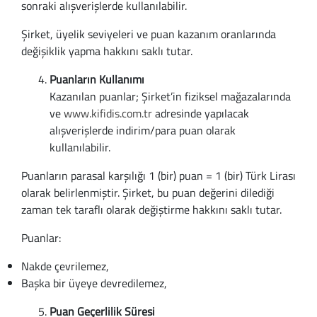
sonraki alışverişlerde kullanılabilir.
Büyük Beden
Crocs
Dizlikler
Kifidis Softstep
Şirket, üyelik seviyeleri ve puan kazanım oranlarında
değişiklik yapma hakkını saklı tutar.
Igor
El ve El Bilek Atel
Kifidis Anatomik M
Puanların Kullanımı
Mini Melissa
Fıtık Bağları
Kifidis Aqua
Kazanılan puanlar; Şirket’in fiziksel mağazalarında
ve
www.kifidis.com.tr
adresinde yapılacak
Primigi
Kol Askısı
K1992 Serisi
alışverişlerde indirim/para puan olarak
kullanılabilir.
SuperFit
Korseler
Puanların parasal karşılığı 1 (bir) puan = 1 (bir) Türk Lirası
Kifidis Koleksiyon
Omuz Destekleri
olarak belirlenmiştir. Şirket, bu puan değerini dilediği
zaman tek taraflı olarak değiştirme hakkını saklı tutar.
Kids
Parmak Atelleri
Puanlar:
SoftStep
Rom Walker & Alç
Nakde çevrilemez,
Başka bir üyeye devredilemez,
Metal Ortopedi
Puan Geçerlilik Süresi