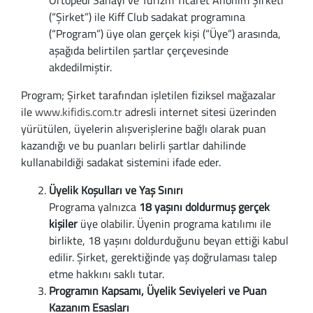
Ortopedi Sanayi ve Turizm Ticaret Anonim Şirketi
Sandalet
Panduf
Kemer
Kozmetik Çantası
Katlanabilir Şemsi
Varis Çorapları &
Clarks
Tüketicinin Koru
(“Şirket”) ile Kiff Club sadakat programına
(“Program”) üye olan gerçek kişi (“Üye”) arasında,
Sabo
Terlik
Markalar
Takım Elbise Çant
Uzun Şemsiyeler
Seyahat Çorapları
Crocs
İade, İptal & Deği
aşağıda belirtilen şartlar çerçevesinde
akdedilmiştir.
Ev Terliği
Sandalet
IMAC
Çanta Askılığı
Çoraplar
Antiemboli Çorapl
Jibbitz
Gizlilik Politikası
Program; Şirket tarafından işletilen fiziksel mağazalar
Hassas Ayaklar İç
Erkek Çocuk
Ara Shoes
Valiz
Günlük Çoraplar
Diyabet Çorapları
Dr. Scholl
Aydınlatma Metni
ile
www.kifidis.com.tr
adresli internet sitesi üzerinden
yürütülen, üyelerin alışverişlerine bağlı olarak puan
Bot
İlk Adım Ayakkabı
Berkemann
Kabin Boy Valiz
Çocuk Çorapları
Dinlendirici Varis 
Ferre Milano
Çerez Tercihleri
kazandığı ve bu puanları belirli şartlar dahilinde
kullanabildiği sadakat sistemini ifade eder.
Hostes Ayakkabıs
Spor Ayakkabı
Crocs
Orta Boy Valiz
Seyahat Çorapları
Orta Basınç Varis 
Gabor
Üyelik Koşulları ve Yaş Sınırı
Programa yalnızca
18 yaşını doldurmuş gerçek
Markalar
Okul Ayakkabısı
Carattere
Büyük Boy Valiz
Diyabet Çorapları
Yüksek Basınç Var
Ganter
kişiler
üye olabilir. Üyenin programa katılımı ile
birlikte, 18 yaşını doldurduğunu beyan ettiği kabul
Ara Shoes
Bot
Ganter
Valiz Kılıfı
Varis Çorapları
Lenf Ödem Kompre
Igor
edilir. Şirket, gerektiğinde yaş doğrulaması talep
etme hakkını saklı tutar.
Berkemann
Yağmur Çizmesi
Pinoso
Markalar
Abiye Çoraplar
Lenf Ödem Manşo
Imac Made in Ital
Programın Kapsamı, Üyelik Seviyeleri ve Puan
Kazanım Esasları
Crocs
Yağmurluk
Salamander
Bric's
Varis ve Ödem Ban
Ilse Jacobsen