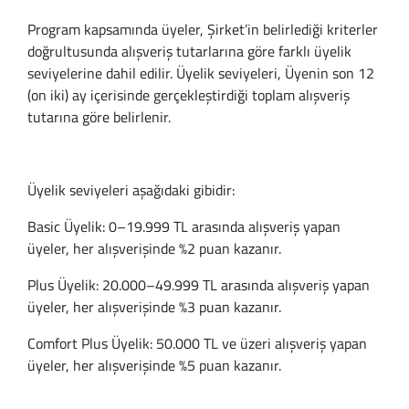
Program kapsamında üyeler, Şirket’in belirlediği kriterler
Gabor
Panduf
Kifidis Koleksiyonl
KIPLING
Evde Bakım & Reh
İbici - Segreta
doğrultusunda alışveriş tutarlarına göre farklı üyelik
seviyelerine dahil edilir. Üyelik seviyeleri, Üyenin son 12
Igor
Terlik
Aqua
Bric's Koleksiyonl
Banyo
Kipling
(on iki) ay içerisinde gerçekleştirdiği toplam alışveriş
tutarına göre belirlenir.
Imac
Sandalet
Softstep
X-Collection
Burun Bandı
Legero
Legero
Unisex Çocuk Ürün
Anatomik
Bellagio
Egzersiz
Melissa
Üyelik seviyeleri aşağıdaki gibidir:
Pinoso
İlk Adım Ayakkabı
Natura
Ulisse
Göğüs Protezi
Mini Melissa
Basic Üyelik: 0–19.999 TL arasında alışveriş yapan
üyeler, her alışverişinde %2 puan kazanır.
Melissa
Spor Ayakkabı
Home
Gondola
Hasta Bakım
Pedag
Plus Üyelik: 20.000–49.999 TL arasında alışveriş yapan
Ilse Jacobsen
Okul Ayakkabısı
Konfor & Teknoloj
Life
İnkontinans Çamaş
Pinoso
üyeler, her alışverişinde %3 puan kazanır.
Kifidis Koleksiyonl
Bot
Gore-Tex
Capri
Sıcak & Soğuk Ko
Primigi
Comfort Plus Üyelik: 50.000 TL ve üzeri alışveriş yapan
üyeler, her alışverişinde %5 puan kazanır.
Aqua
Yağmur Çizmesi
Büyük Beden
Yara Tedavi
Salamander