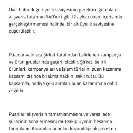
Softstep
Yağmurluk
Yastıklar
Scholl
Üye, bulunduğu üyelik seviyesinin gerektirdiği toplam
alışveriş tutarının %40’ını ilgili 12 aylık dönem içerisinde
Anatomik Ayakka
Panduf
Süt Pompası
SuperFit
gerçekleştirmemesi halinde, bir alt üyelik seviyesine
düşürülebilir.
Natura
Terlik
Maske
Thuasne
Handmade
Sandalet
Siperlik
Valleverde
Puanlar yalnızca Şirket tarafından belirlenen kampanya
Home
Tabanlık
Ortopedik Destekl
Kifidis Tüm Ürünl
ve ürün gruplarında geçerli olabilir. Şirket, belirli
ürünleri, kampanyaları ve işlem türlerini puan kazanımı
Anatomik Terlik
Markalar
Ayak Atelleri
Kifidis Anatomik
kapsamı dışında bırakma hakkını saklı tutar. Bu
kapsamda, hediye çeki alımları puan kazanımına dahil
Konfor & Teknoloj
Buckhead
Baldırlık
Kifidis Handmade
değildir.
Gore-Tex
Chiquitin
Bandajlar
Kifidis Home
Puanlar, alışverişin tamamlanmasını ve varsa iade
Yumuşak Taban (H
Cienta
Boyunluklar
Kifidis Kids
sürecinin sona ermesini müteakip Üyenin hesabına
tanımlanır. Kazanılan puanlar, kazanıldığı alışverişten
Easy 2 Go (Kolay Gi
Clarks
Dirseklik
Kifidis Natura