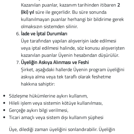
Baston
Kazanılan puanlar, kazanım tarihinden itibaren
2
(iki) yıl
süre ile geçerlidir. Bu süre sonunda
Kanadyen
kullanılmayan puanlar herhangi bir bildirime gerek
olmaksızın sistemden silinir.
Koltuk Altı Değne
İade ve İptal Durumları
Üye tarafından yapılan alışverişin iade edilmesi
Tekerlekli Sandal
veya iptal edilmesi halinde, söz konusu alışverişten
kazanılan puanlar Üyenin hesabından düşürülür.
Walker (Yürüteç)
Üyeliğin Askıya Alınması ve Feshi
Şirket, aşağıdaki hallerde Üyenin program üyeliğini
Aksesuar ve Yede
askıya alma veya tek taraflı olarak feshetme
hakkına sahiptir:
Sözleşme hükümlerine aykırı kullanım,
Hileli işlem veya sistemin kötüye kullanılması,
Gerçeğe aykırı bilgi verilmesi,
Ticari amaçlı veya sistem dışı kullanım şüphesi
Üye, dilediği zaman üyeliğini sonlandırabilir. Üyeliğin