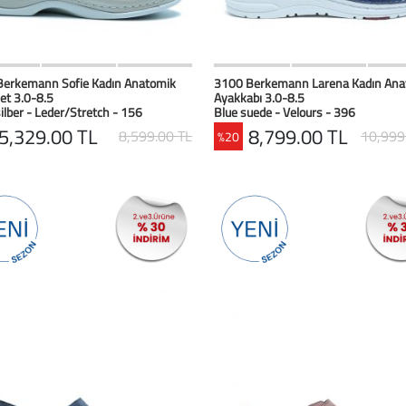
HIZLI BAK
Favorilerim
HIZLI BAK
Favoril
Berkemann Sofie Kadın Anatomik
3100 Berkemann Larena Kadın Ana
et 3.0-8.5
Ayakkabı 3.0-8.5
lber - Leder/Stretch - 156
Blue suede - Velours - 396
5,329.00 TL
8,799.00 TL
8,599.00 TL
10,999
%20