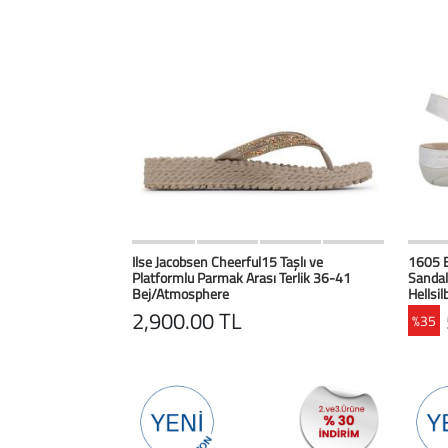
HIZLI BAK
Favorilerim
Ilse Jacobsen Cheerful15 Taşlı ve
1605 B
Platformlu Parmak Arası Terlik 36-41
Sandal
Bej/Atmosphere
Hellsi
2,900.00 TL
%35