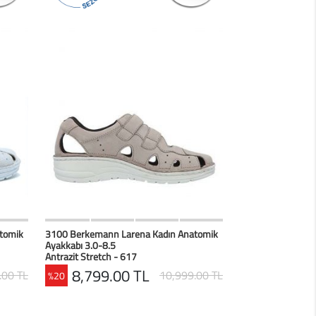
erim
HIZLI BAK
Favorilerim
tomik
3100 Berkemann Larena Kadın Anatomik
Ayakkabı 3.0-8.5
Antrazit Stretch - 617
8,799.00 TL
.00 TL
10,999.00 TL
%20