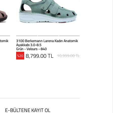
erim
HIZLI BAK
Favorilerim
tomik
3100 Berkemann Larena Kadın Anatomik
Ayakkabı 3.0-8.5
Grün - Velours - 840
8,799.00 TL
10,999.00 TL
%20
E-BÜLTENE KAYIT OL