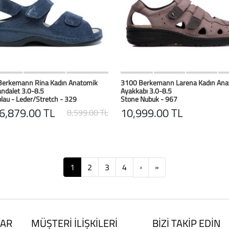
HIZLI BAK
Favorilerim
HIZLI BAK
Favoril
Berkemann Rina Kadın Anatomik
3100 Berkemann Larena Kadın Ana
andalet 3.0-8.5
Ayakkabı 3.0-8.5
lau - Leder/Stretch - 329
Stone Nubuk - 967
6,879.00 TL
10,999.00 TL
8,599.00 TL
Next
Next
1
2
3
4
›
»
AR
MÜŞTERİ İLİŞKİLERİ
BİZİ TAKİP EDİN