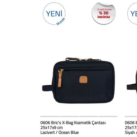
HIZLI BAK
Favorilerim
0606 Bric's X-Bag Kozmetik Çantası
0606 B
25x17x9 cm
25x17
Lacivert / Ocean Blue
Siyah 