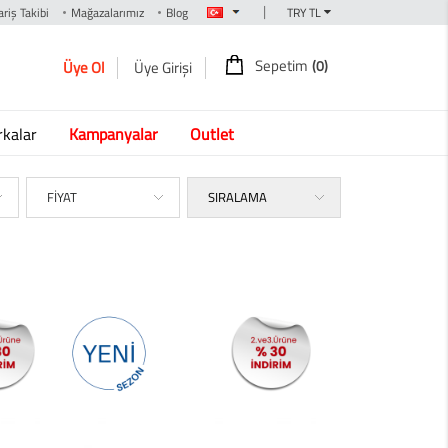
|
riş Takibi
Mağazalarımız
Blog
Sepetim
(0)
Üye Ol
Üye Girişi
kalar
Kampanyalar
Outlet
FİYAT
SIRALAMA