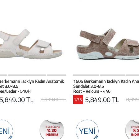
HIZLI BAK
Favorilerim
HIZLI BAK
Favoril
erkemann Jacklyn Kadın Anatomik
1605 Berkemann Jacklyn Kadın An
et 3.0-8.5
Sandalet 3.0-8.5
lber/Leder - 510H
Rost - Velours - 446
5,849.00 TL
5,849.00 TL
8,999.00 TL
8,999
%35