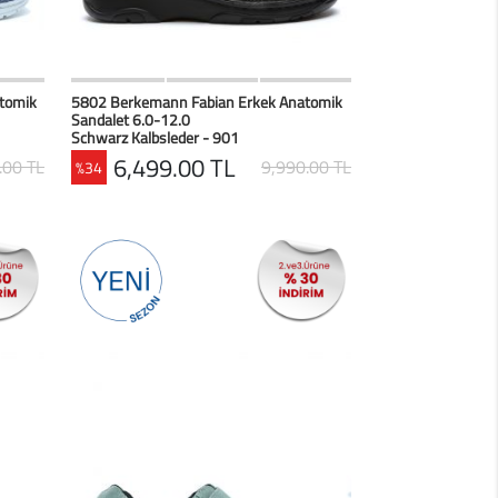
erim
HIZLI BAK
Favorilerim
tomik
5802 Berkemann Fabian Erkek Anatomik
Sandalet 6.0-12.0
Schwarz Kalbsleder - 901
6,499.00 TL
.00 TL
9,990.00 TL
%34