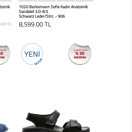
erim
HIZLI BAK
Favorilerim
atomik
1020 Berkemann Sofie Kadın Anatomik
Sandalet 3.0-8.5
Schwarz Leder/Strc. - 906
8,599.00 TL
.00 TL