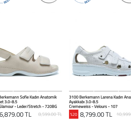
HIZLI BAK
Favorilerim
HIZLI BAK
Favoril
Berkemann Sofie Kadın Anatomik
3100 Berkemann Larena Kadın Ana
et 3.0-8.5
Ayakkabı 3.0-8.5
Glamour - Leder/Stretch - 720BG
Cremeweiss - Velours - 107
6,879.00 TL
8,799.00 TL
8,599.00 TL
10,999
%20