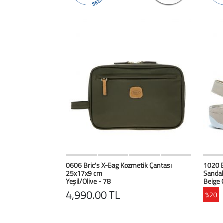
HIZLI BAK
Favorilerim
0606 Bric's X-Bag Kozmetik Çantası
1020 
25x17x9 cm
Sandal
Yeşil/Olive - 78
Beige 
4,990.00 TL
%20