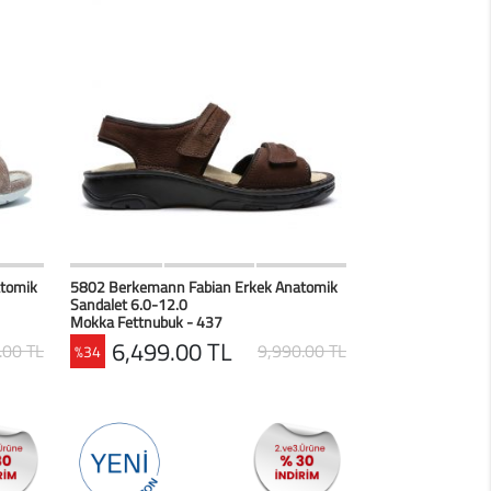
erim
HIZLI BAK
Favorilerim
atomik
5802 Berkemann Fabian Erkek Anatomik
Sandalet 6.0-12.0
Mokka Fettnubuk - 437
6,499.00 TL
.00 TL
9,990.00 TL
%34