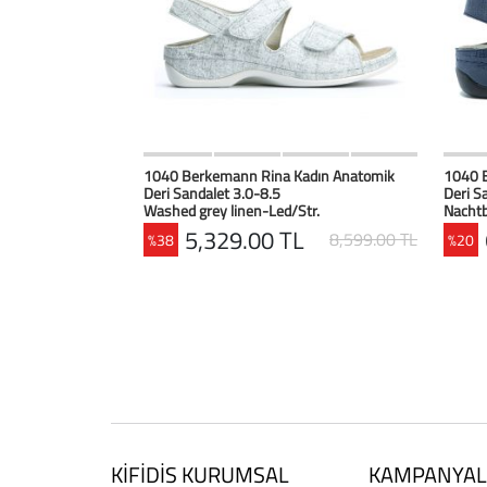
HIZLI BAK
Favorilerim
1040 Berkemann Rina Kadın Anatomik
1040 
Deri Sandalet 3.0-8.5
Deri S
Washed grey linen-Led/Str.
Nachtb
5,329.00 TL
8,599.00 TL
%38
%20
KİFİDİS KURUMSAL
KAMPANYAL