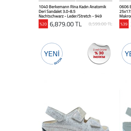
HIZLI BAK
Favorilerim
1040 Berkemann Rina Kadın Anatomik
0606 B
Deri Sandalet 3.0-8.5
25x17
Nachtschwarz - Leder/Stretch - 949
Makro
6,879.00 TL
8,599.00 TL
%20
%39