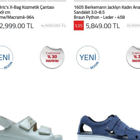
HIZLI BAK
Favorilerim
HIZLI BAK
Favoril
ric's X-Bag Kozmetik Çantası
1605 Berkemann Jacklyn Kadın An
x9 cm
Sandalet 3.0-8.5
me/Macramè-964
Braun Python - Leder - 458
2,999.00 TL
5,849.00 TL
4,990.00 TL
8,999
%35