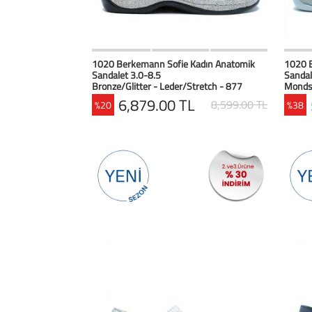
HIZLI BAK
Favorilerim
1020 Berkemann Sofie Kadın Anatomik
1020 
Sandalet 3.0-8.5
Sandal
Bronze/Glitter - Leder/Stretch - 877
Mondsi
6,879.00 TL
8,599.00 TL
%20
%38