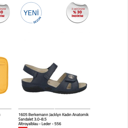
erim
HIZLI BAK
Favorilerim
ı
1605 Berkemann Jacklyn Kadın Anatomik
Sandalet 3.0-8.5
Altroyalblau - Leder - 556