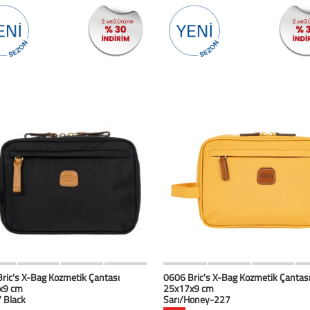
HIZLI BAK
Favorilerim
HIZLI BAK
Favoril
ric's X-Bag Kozmetik Çantası
0606 Bric's X-Bag Kozmetik Çantas
x9 cm
25x17x9 cm
/ Black
Sarı/Honey-227