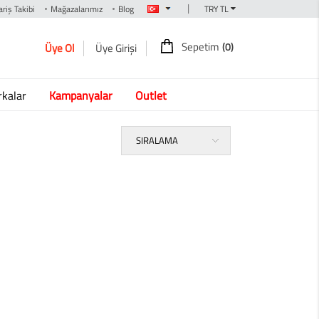
|
riş Takibi
Mağazalarımız
Blog
Sepetim
(0)
Üye Ol
Üye Girişi
kalar
Kampanyalar
Outlet
SIRALAMA