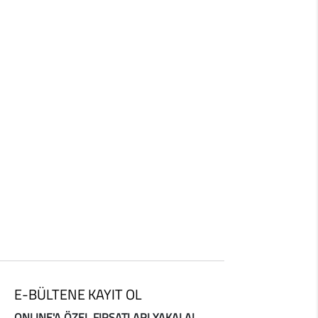
E-BÜLTENE KAYIT OL
ONLINE'A ÖZEL FIRSATLARI YAKALA!