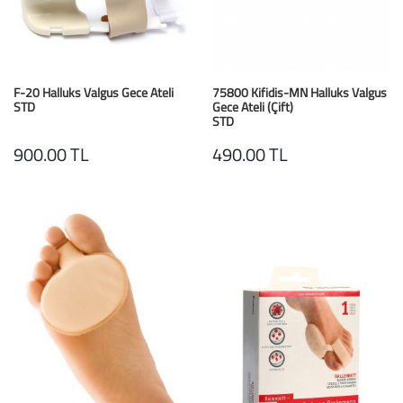
Baston
Kanadyen
F-20 Halluks Valgus Gece Ateli
75800 Kifidis-MN Halluks Valgus
Koltuk Altı Değne
STD
Gece Ateli (Çift)
STD
Tekerlekli Sandal
900.00 TL
490.00 TL
Walker (Yürüteç)
Aksesuar ve Yede